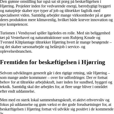
Den grønne omstilling har også sat sit præg på beskæftigelsen i
Hjørring. Projekter inden for vedvarende energi, bæredygtigt byggeri
og naturpleje skaber nye typer af job og tiltrækker fagfolk med
specialiseret viden. Samtidig arbejder mange virksomheder på at gøre
deres produktion mere klimavenlig, hvilket både kræver innovation og
nye kompetencer.
Turismen i Vendsyssel spiller ligeledes en rolle. Med sin beliggenhed
tæt på Vesterhavet og naturattraktioner som Rubjerg Knude og
Tversted Klitplantage tiltrækker Hjørring hvert år mange besøgende –
og det skaber sæsonarbejde og helårsjob i service- og
oplevelsesbranchen.
Fremtiden for beskæftigelsen i Hjørring
Selvom udviklingen generelt går i den rigtige retning, står Hjørring –
som mange andre kommuner – over for udfordringer. Der er fortsat
behov for at tiltrække arbejdskraft, især inden for sundhed, byggeri og
teknik. Samtidig skal der arbejdes for, at flere unge bliver i området
efter endt uddannelse.
Men med en stærk lokal sammenhængskraft, et aktivt erhvervsliv og
fokus på uddannelse og grøn vækst er der gode forudsætninger for, at
beskæftigelsen i Hjørring fortsat vil udvikle sig positivt i de kommende
år.