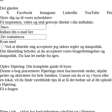
Del glæden
X
Facebook
Instagram
LinkedIn
YouTube
Pin
Skriv dig op til vores nyhedsbrev
Få inspiration, viden og små genveje direkte i din indbakke.
Indtast din e-mail her
Kom med
Ved at tilmelde mig accepterer jeg sidens regler og datapolitik.
Din tilmelding betyder, at du accepterer vores brugerbetingelser og
datapolitik. Du kan let melde fra igen.
Oplev Hjørring: Din komplette guide til byen
Denne e-bog præsenterer Hjørrings mest fascinerende steder, skjulte
perler og aktiviteter for hele familien. Uanset om du er ny i byen eller
en lokal, vil du finde værdifulde tips til at få det bedste ud af dit ophold
i Hjørring.
Få e-bogen
Flere i job – sådan har beskæftigelsen udviklet sig i Hjørring