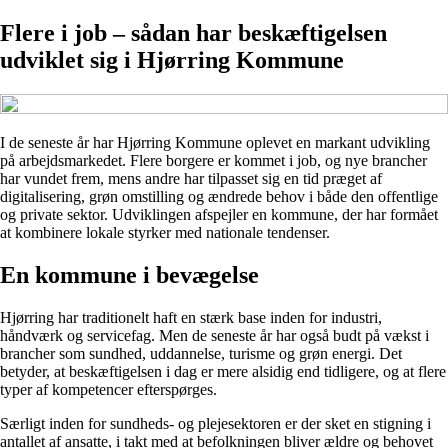
Flere i job – sådan har beskæftigelsen
udviklet sig i Hjørring Kommune
I de seneste år har Hjørring Kommune oplevet en markant udvikling
på arbejdsmarkedet. Flere borgere er kommet i job, og nye brancher
har vundet frem, mens andre har tilpasset sig en tid præget af
digitalisering, grøn omstilling og ændrede behov i både den offentlige
og private sektor. Udviklingen afspejler en kommune, der har formået
at kombinere lokale styrker med nationale tendenser.
En kommune i bevægelse
Hjørring har traditionelt haft en stærk base inden for industri,
håndværk og servicefag. Men de seneste år har også budt på vækst i
brancher som sundhed, uddannelse, turisme og grøn energi. Det
betyder, at beskæftigelsen i dag er mere alsidig end tidligere, og at flere
typer af kompetencer efterspørges.
Særligt inden for sundheds- og plejesektoren er der sket en stigning i
antallet af ansatte, i takt med at befolkningen bliver ældre og behovet