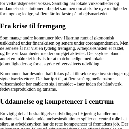
for velfærdstjenester vokser. Samtidig har lokale virksomheder og
uddannelsesinstitutioner arbejdet sammen om at skabe nye muligheder
for unge og ledige, så flere får fodfæste på arbejdsmarkedet.
Fra krise til fremgang
Som mange andre kommuner blev Hjørring ramt af økonomisk
usikkerhed under finanskrisen og senere under coronapandemien. Men
de seneste år har vist en tydelig fremgang. Arbejdsløsheden er faldet,
og flere virksomheder melder om øget aktivitet. Det skyldes blandt
andet en målrettet indsats for at matche ledige med lokale
jobmuligheder og for at styrke erhvervslivets udvikling.
Kommunen har desuden haft fokus på at tiltrække nye investeringer og
støtte iværksættere. Det har ført til, at flere små og mellemstore
virksomheder har etableret sig i området – især inden for håndværk,
fødevareproduktion og turisme.
Uddannelse og kompetencer i centrum
En vigtig del af beskæftigelsesudviklingen i Hjørring handler om
uddannelse. Lokale uddannelsesinstitutioner spiller en central rolle i at
sikre, at arbejdsstyrken har de rette kompetencer til fremtidens job. Der