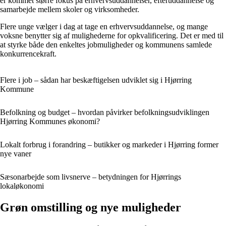
er kommet større fokus på erhvervsuddannelser, efteruddannelse og
samarbejde mellem skoler og virksomheder.
Flere unge vælger i dag at tage en erhvervsuddannelse, og mange
voksne benytter sig af mulighederne for opkvalificering. Det er med til
at styrke både den enkeltes jobmuligheder og kommunens samlede
konkurrencekraft.
Flere i job – sådan har beskæftigelsen udviklet sig i Hjørring
Kommune
Befolkning og budget – hvordan påvirker befolkningsudviklingen
Hjørring Kommunes økonomi?
Lokalt forbrug i forandring – butikker og markeder i Hjørring former
nye vaner
Sæsonarbejde som livsnerve – betydningen for Hjørrings
lokaløkonomi
Grøn omstilling og nye muligheder