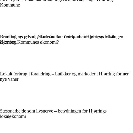
Kommune
Befolkning og budget – hvordan påvirker befolkningsudviklingen
Pendlingens pris – sådan påvirker transporten Hjørrings lokale
Hjørring Kommunes økonomi?
økonomi
Lokalt forbrug i forandring – butikker og markeder i Hjørring former
nye vaner
Sæsonarbejde som livsnerve – betydningen for Hjørrings
lokaløkonomi